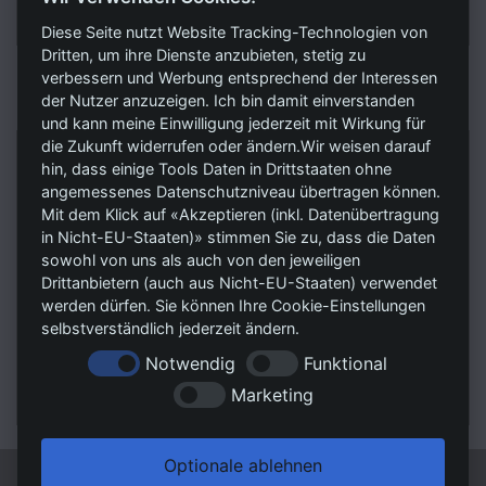
Diese Seite nutzt Website Tracking-Technologien von
Dritten, um ihre Dienste anzubieten, stetig zu
verbessern und Werbung entsprechend der Interessen
KONTAKT
der Nutzer anzuzeigen. Ich bin damit einverstanden
und kann meine Einwilligung jederzeit mit Wirkung für
die Zukunft widerrufen oder ändern.Wir weisen darauf
RSV Unternehmensmanagement GmbH
hin, dass einige Tools Daten in Drittstaaten ohne
Trittauer Straße 7
angemessenes Datenschutzniveau übertragen können.
Mit dem Klick auf «Akzeptieren (inkl. Datenübertragung
22946 Großensee
in Nicht-EU-Staaten)» stimmen Sie zu, dass die Daten
sowohl von uns als auch von den jeweiligen
Tel.:
04154 - 898 11 11
Drittanbietern (auch aus Nicht-EU-Staaten) verwendet
Fax:
04154 - 898 11 19
werden dürfen. Sie können Ihre Cookie-Einstellungen
E-Mail 1: Kaufanfragen@rsvag.de
selbstverständlich jederzeit ändern.
E-Mail 2: Mietanfragen@rsvag.de
Notwendig
Funktional
Web:
www.RSVImmobilien.de
Marketing
Optionale ablehnen
© RSV Unternehmensmanagement GmbH