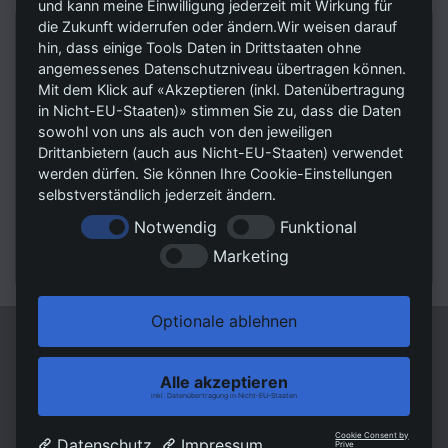
und kann meine Einwilligung jederzeit mit Wirkung für
die Zukunft widerrufen oder ändern.Wir weisen darauf
RSV Unternehmensmanagement GmbH
hin, dass einige Tools Daten in Drittstaaten ohne
Trittauer Straße 7
angemessenes Datenschutzniveau übertragen können.
Mit dem Klick auf «Akzeptieren (inkl. Datenübertragung
22946 Großensee
in Nicht-EU-Staaten)» stimmen Sie zu, dass die Daten
sowohl von uns als auch von den jeweiligen
Tel.:
04154 - 898 11 11
Drittanbietern (auch aus Nicht-EU-Staaten) verwendet
Fax:
04154 - 898 11 19
werden dürfen. Sie können Ihre Cookie-Einstellungen
selbstverständlich jederzeit ändern.
E-Mail 1: Kaufanfragen@rsvag.de
E-Mail 2: Mietanfragen@rsvag.de
Notwendig
Funktional
Web:
www.RSVImmobilien.de
Marketing
Optionale ablehnen
© RSV Unternehmensmanagement GmbH
Powered by Immonia GmbH
Alle akzeptieren
Impressum
AGB
Datenschutz
Sitemap
inkl. Datenübertragung in Nicht-EU-Staaten
Cookie Consent by
Datenschutz
Impressum
Prive