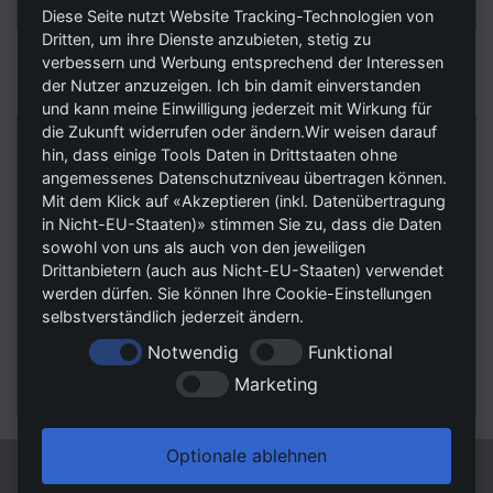
Diese Seite nutzt Website Tracking-Technologien von
Dritten, um ihre Dienste anzubieten, stetig zu
verbessern und Werbung entsprechend der Interessen
KONTAKT
der Nutzer anzuzeigen. Ich bin damit einverstanden
und kann meine Einwilligung jederzeit mit Wirkung für
die Zukunft widerrufen oder ändern.Wir weisen darauf
RSV Unternehmensmanagement GmbH
hin, dass einige Tools Daten in Drittstaaten ohne
Trittauer Straße 7
angemessenes Datenschutzniveau übertragen können.
Mit dem Klick auf «Akzeptieren (inkl. Datenübertragung
22946 Großensee
in Nicht-EU-Staaten)» stimmen Sie zu, dass die Daten
sowohl von uns als auch von den jeweiligen
Tel.:
04154 - 898 11 11
Drittanbietern (auch aus Nicht-EU-Staaten) verwendet
Fax:
04154 - 898 11 19
werden dürfen. Sie können Ihre Cookie-Einstellungen
E-Mail 1: Kaufanfragen@rsvag.de
selbstverständlich jederzeit ändern.
E-Mail 2: Mietanfragen@rsvag.de
Notwendig
Funktional
Web:
www.RSVImmobilien.de
Marketing
Optionale ablehnen
© RSV Unternehmensmanagement GmbH