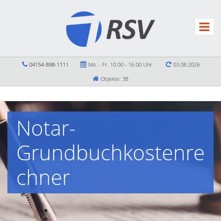
04154-898-1111
Mo. - Fr. 10.00 - 16.00 Uhr
03.08.2026
Objekte: 38
Notar-
Grundbuchkostenre
chner