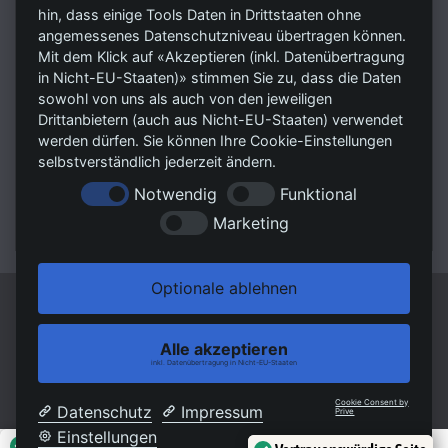
RSV Unternehmensmanagement GmbH
hin, dass einige Tools Daten in Drittstaaten ohne
Trittauer Straße 7
angemessenes Datenschutzniveau übertragen können.
Mit dem Klick auf «Akzeptieren (inkl. Datenübertragung
22946 Großensee
in Nicht-EU-Staaten)» stimmen Sie zu, dass die Daten
sowohl von uns als auch von den jeweiligen
Tel.:
04154 - 898 11 11
Drittanbietern (auch aus Nicht-EU-Staaten) verwendet
Fax:
04154 - 898 11 19
werden dürfen. Sie können Ihre Cookie-Einstellungen
E-Mail 1: Kaufanfragen@rsvag.de
selbstverständlich jederzeit ändern.
E-Mail 2: Mietanfragen@rsvag.de
Notwendig
Funktional
Web:
www.RSVImmobilien.de
Marketing
Optionale ablehnen
© RSV Unternehmensmanagement GmbH
Powered by Immonia GmbH
Alle akzeptieren
Impressum
AGB
Datenschutz
Sitemap
inkl. Datenübertragung in Nicht-EU-Staaten
Cookie Consent by
Datenschutz
Impressum
Prive
Einstellungen
Außergewöhnlicher Kundenservice