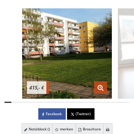
415,- €
Facebook
(Twitter)
Notizblock (
)
merken
Broschüre