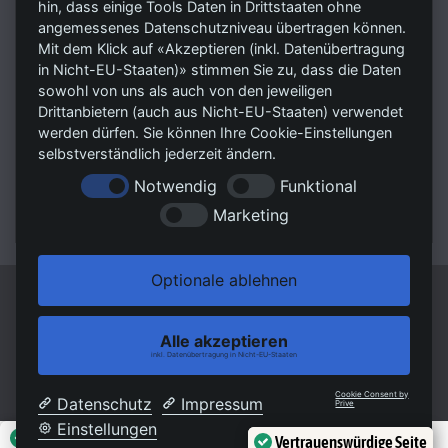
hin, dass einige Tools Daten in Drittstaaten ohne
Trittauer Straße 7
angemessenes Datenschutzniveau übertragen können.
Mit dem Klick auf «Akzeptieren (inkl. Datenübertragung
22946 Großensee
in Nicht-EU-Staaten)» stimmen Sie zu, dass die Daten
sowohl von uns als auch von den jeweiligen
Tel.:
04154 - 898 11 11
Drittanbietern (auch aus Nicht-EU-Staaten) verwendet
Fax:
04154 - 898 11 19
werden dürfen. Sie können Ihre Cookie-Einstellungen
E-Mail 1: Kaufanfragen@rsvag.de
selbstverständlich jederzeit ändern.
E-Mail 2: Mietanfragen@rsvag.de
Notwendig
Funktional
Web:
www.RSVImmobilien.de
Marketing
Optionale ablehnen
© RSV Unternehmensmanagement GmbH
Powered by Immonia GmbH
Alle akzeptieren
Impressum
AGB
Datenschutz
Sitemap
inkl. Datenübertragung in Nicht-EU-Staaten
Cookie Consent by
Datenschutz
Impressum
Prive
Einstellungen
Außergewöhnlicher Kundenservice
Vertrauenswürdige Seite