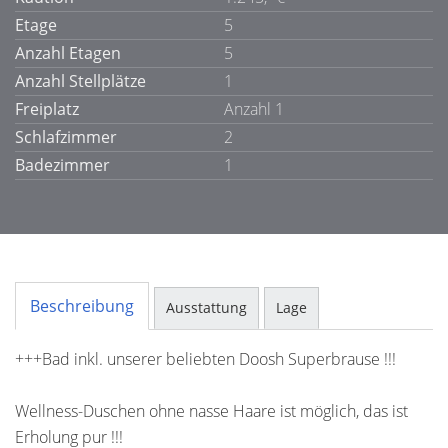
Etage
5
Anzahl Etagen
5
Anzahl Stellplätze
1
Freiplatz
Anzahl 1
Schlafzimmer
2
Badezimmer
1
Beschreibung
Ausstattung
Lage
+++Bad inkl. unserer beliebten Doosh Superbrause !!!
Wellness-Duschen ohne nasse Haare ist möglich, das ist
Erholung pur !!!