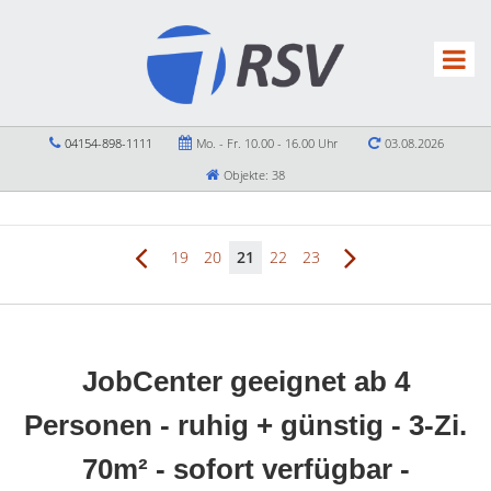
04154-898-1111
Mo. - Fr. 10.00 - 16.00 Uhr
03.08.2026
Objekte: 38
19
20
21
22
23
JobCenter geeignet ab 4
Personen - ruhig + günstig - 3-Zi.
70m² - sofort verfügbar -