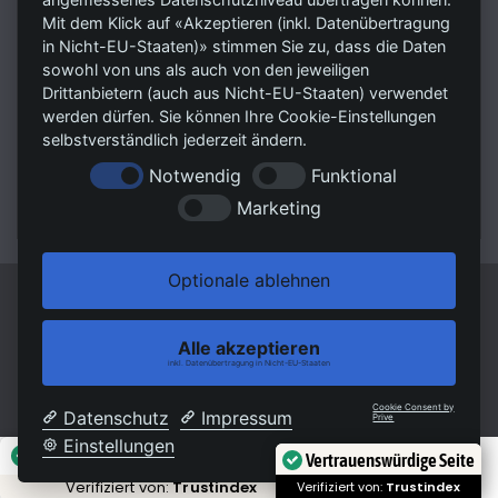
Mit dem Klick auf «Akzeptieren (inkl. Datenübertragung
22946 Großensee
in Nicht-EU-Staaten)» stimmen Sie zu, dass die Daten
sowohl von uns als auch von den jeweiligen
Tel.:
04154 - 898 11 11
Drittanbietern (auch aus Nicht-EU-Staaten) verwendet
Fax:
04154 - 898 11 19
werden dürfen. Sie können Ihre Cookie-Einstellungen
E-Mail 1: Kaufanfragen@rsvag.de
selbstverständlich jederzeit ändern.
E-Mail 2: Mietanfragen@rsvag.de
Notwendig
Funktional
Web:
www.RSVImmobilien.de
Marketing
Optionale ablehnen
© RSV Unternehmensmanagement GmbH
Powered by Immonia GmbH
Alle akzeptieren
Impressum
AGB
Datenschutz
Sitemap
inkl. Datenübertragung in Nicht-EU-Staaten
Cookie Consent by
Datenschutz
Impressum
Prive
Einstellungen
Außergewöhnlicher Kundenservice
Vertrauenswürdige Seite
Verifiziert von:
Trustindex
Verifiziert von:
Trustindex