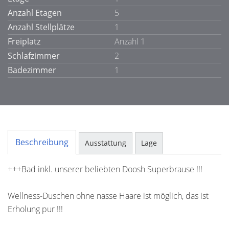
Anzahl Etagen
5
Anzahl Stellplätze
1
Freiplatz
Anzahl 1
Schlafzimmer
2
Badezimmer
1
Beschreibung
Ausstattung
Lage
+++Bad inkl. unserer beliebten Doosh Superbrause !!!
Wellness-Duschen ohne nasse Haare ist möglich, das ist
Erholung pur !!!