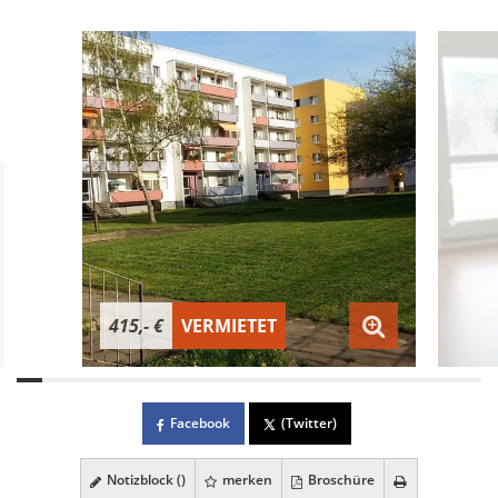
415,- €
VERMIETET
Facebook
(Twitter)
Notizblock (
)
merken
Broschüre